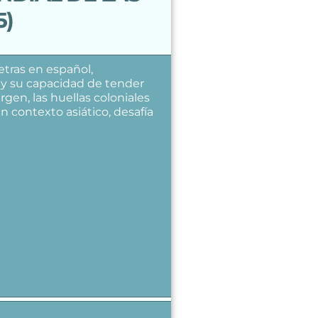
5)
letras en español,
o y su capacidad de tender
gen, las huellas coloniales
n contexto asiático, desafía