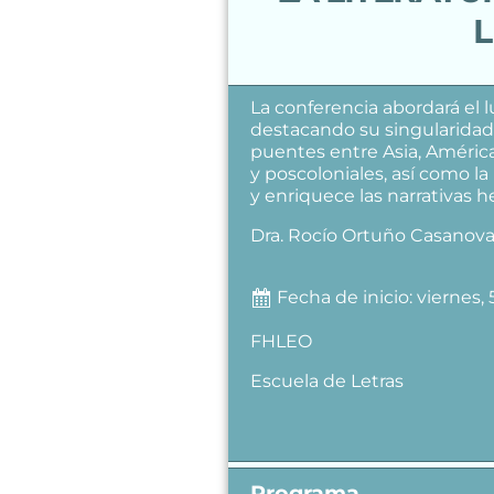
L
La conferencia abordará el lu
destacando su singularidad 
puentes entre Asia, América
y poscoloniales, así como la
y enriquece las narrativas h
Dra. Rocío Ortuño Casanov
Fecha de inicio: viernes,
FHLEO
Escuela de Letras
Programa