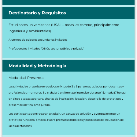
Destinatario y Requisitos
Estudiantes universitarios (USAL – todas las carreras, principalmente
Ingeniería y Ambientales)
Alumnos de colegios secundarios invitados
Profesionales invitados (ONGs, sector público y privado)
Modalidad y Metodología
Modalidad: Presencial
La actividad se organiza en equipos mixtos de 3 a 5 personas, guiados por docentes y
profesionales mentores. Se trabajará en formato intensivo durante 1 jornada (7 horas),
en cinco etapas: apertura, charlas de inspiración, ideación, desarrollo de prototipos y
presentación final ante jurado.
Los participantes entregarán un pitch, un canvas de solución y eventualmente un
prototipo funcional o video. Habrá premios simbólicos y posibilidad de incubación de
ideas destacadas.