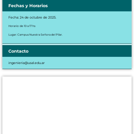
Fechas y Horarios
Fecha: 24 de octubre de 2025.
Horario: de 10 a 17 hs
Lugar: Campus Nuestra Señora del Pilar.
Contacto
ingenieria@usal.edu.ar
ingenieria@usal.edu.ar
CABA
: Lavalle 1854 –
Tel.: (11) 2206-4790
PILAR
: Champagnat 1599 C1630AHU –
Tel.: (230) 4431260/61, interno
2827
Facebook
Twitter
Instagram