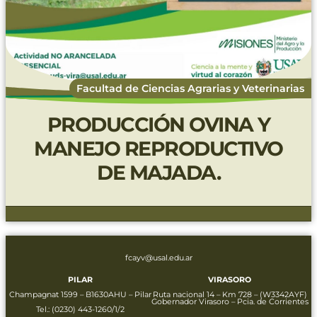
Facultad de Ciencias Agrarias y Veterinarias
PRODUCCIÓN OVINA Y
MANEJO REPRODUCTIVO
DE MAJADA.
fcayv@usal.edu.ar
PILAR
VIRASORO
Champagnat 1599 – B1630AHU – Pilar
Ruta nacional 14 – Km 728 – (W3342AYF)
Gobernador Virasoro – Pcia. de Corrientes
Tel.:
(0230) 443-1260/1/2