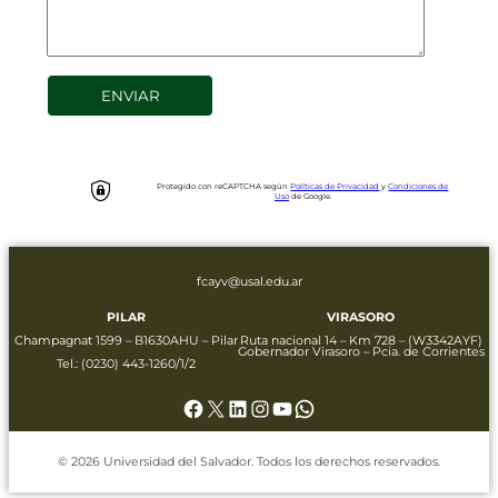
Protegido con reCAPTCHA según
Políticas de Privacidad
y
Condiciones de
Uso
de Google.
fcayv@usal.edu.ar
PILAR
VIRASORO
Champagnat 1599 – B1630AHU – Pilar
Ruta nacional 14 – Km 728 – (W3342AYF)
Gobernador Virasoro – Pcia. de Corrientes
Tel.:
(0230) 443-1260/1/2
Facebook
X
LinkedIn
Instagram
YouTube
WhatsApp
© 2026 Universidad del Salvador. Todos los derechos reservados.