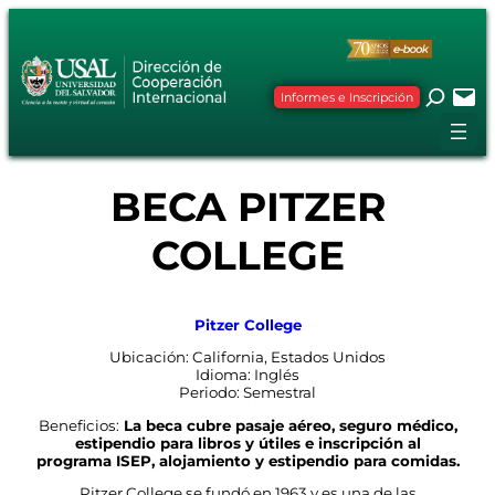
Saltar
al
contenido
Informes e Inscripción
BECA PITZER
COLLEGE
Pitzer College
Ubicación: California, Estados Unidos
Idioma: Inglés
Periodo: Semestral
Beneficios:
La beca cubre pasaje aéreo, seguro médico,
estipendio para libros y útiles e inscripción al
programa ISEP, alojamiento y estipendio para comidas.
Pitzer College se fundó en 1963 y es una de las