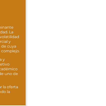
minante
dad. La
volatilidad
cial y
s de cuya
 complejo.
a y
etivo
 académico
 de uno de
 la oferta
ndo la