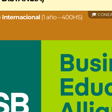
CONEA
 Internacional
(1 año – 400HS)