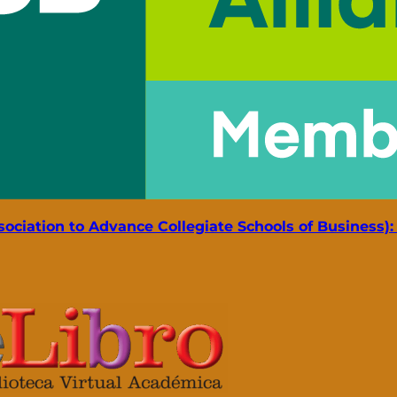
ciation to Advance Collegiate Schools of Business):