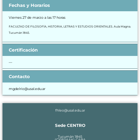
Fechas y Horarios
Viernes 27 de marzo a las 17 horas
FACULTAD DE FILOSOFÍA, HISTORIA, LETRAS Y ESTUDIOS ORIENTALES. Aula Magna.
Tucumán 1845.
Certificación
—
Contacto
mgdelrio@usal.edu.ar
fhleo@usal.edu.ar
Sede CENTRO
Tucumán 1845
(C1050AAK) CABA