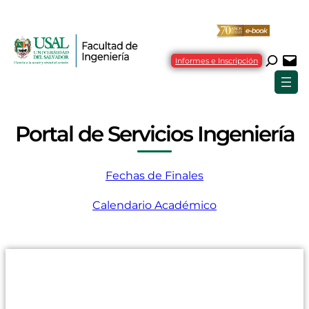
Informes e Inscripción
Portal de Servicios Ingeniería
Fechas de Finales
Calendario Académico
ingenieria@usal.edu.ar
CABA
: Lavalle 1854 –
Tel.: (11) 2206-4790
PILAR
: Champagnat 1599 C1630AHU –
Tel.: (230) 4431260/61, interno
2827