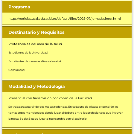
Programa
https://noticias.usal.edu.ar/sites/default/files/2025-07/jornadasinter.html
Destinatario y Requisitos
Profesionales del área de la salud.
Estudiantes de la Universidad.
Estudiantes de carreras afines a la salud.
Comunidad.
Modalidad y Metodología
Presencial con transmisión por Zoom de la Facultad
Se trabajará a partir de dos mesas redondas. En cada una de ellas se expondrán los
temas antes mencionados dando lugar al debate entre los profesionales que incluyen
la mesa. Se dará luego lugar a intercambio con el auditorio.