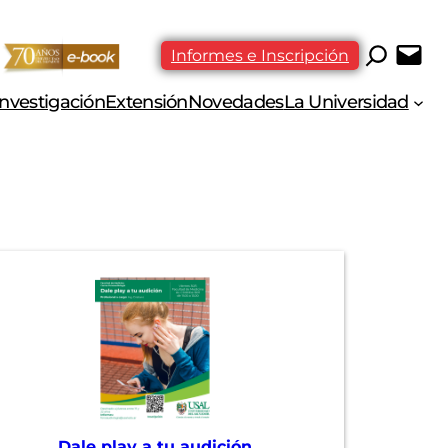
Informes e Inscripción
Investigación
Extensión
Novedades
La Universidad
Dale play a tu audición