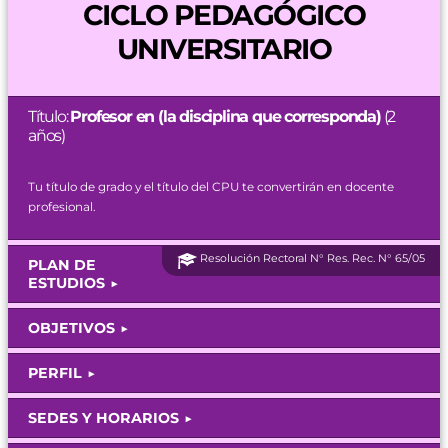
CICLO PEDAGÓGICO
UNIVERSITARIO
Título:
Profesor en (la disciplina que corresponda)
(2
años)
Tu título de grado y el título del CPU te convertirán en docente
profesional.
Resolución Rectoral N° Res. Rec. N° 65/05
PLAN DE
ESTUDIOS
OBJETIVOS
PERFIL
SEDES Y HORARIOS