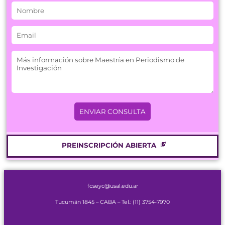
PREINSCRIPCIÓN ABIERTA
fcseyc@usal.edu.ar
Tucumán 1845 – CABA –
Tel.: (11) 3754-7970