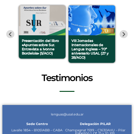
stmeath
Presentación del libro
VIII Jornadas
Cine po
un
«Apuntes sobre Sur.
Internacionales de
y debate
Entrevista a Ivonne
Lengua Inglesa – 70º
24/9, 22
Bordelois» (5/AGO)
aniversario USAL (27 y
28/AGO)
Testimonios
lenguas@usal.edu.ar
Sede Centro
Delegación PILAR
Lavalle 1854 – B1051ABB – CABA
Champagnat 1599 – C1630AHU – Pilar
Pabellón 1, Of. 15 y 10, PB.