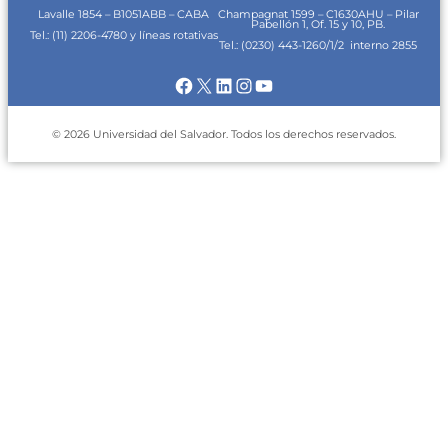
Lavalle 1854 – B1051ABB – CABA
Champagnat 1599 – C1630AHU – Pilar
Pabellón 1, Of. 15 y 10, PB.
Tel.: (11)
2206-4780 y líneas rotativas
Tel.:
(0230) 443-1260/1/2
interno 2855
Facebook
X
LinkedIn
Instagram
YouTube
© 2026 Universidad del Salvador. Todos los derechos reservados.