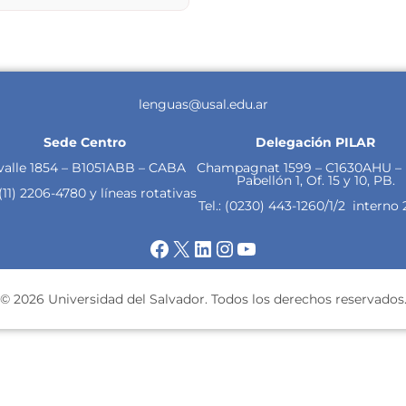
lenguas@usal.edu.ar
Sede Centro
Delegación PILAR
valle 1854 – B1051ABB – CABA
Champagnat 1599 – C1630AHU – 
Pabellón 1, Of. 15 y 10, PB.
 (11)
2206-4780 y líneas rotativas
Tel.:
(0230) 443-1260/1/2
interno 
Facebook
X
LinkedIn
Instagram
YouTube
© 2026 Universidad del Salvador. Todos los derechos reservados