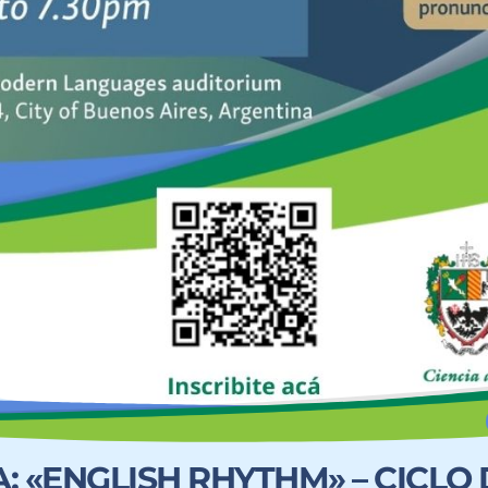
: «ENGLISH RHYTHM» – CICLO 