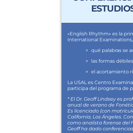
ESTUDIOS
«English Rhythm» es la prim
International Examinations
qué palabras se a
las formas débile
el acortamiento r
La USAL es Centro Examinado
⁠participa del programa de p
* El Dr. Geoff Lindsey es pr
anual de verano de Fonétic
Es licenciado (con matrícu
California, Los Ángeles. Co
como analista forense del 
Geoff ha dado conferencias