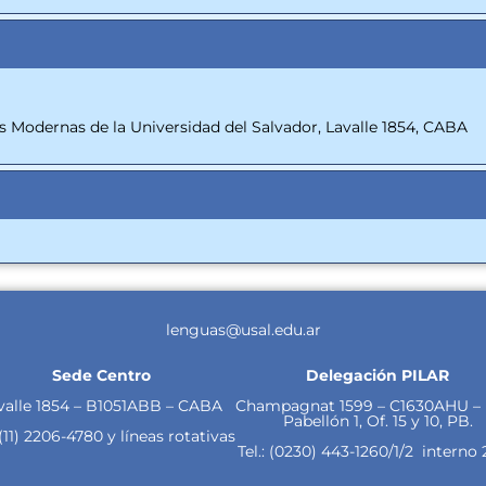
 Modernas de la Universidad del Salvador, Lavalle 1854, CABA
lenguas@usal.edu.ar
Sede Centro
Delegación PILAR
valle 1854 – B1051ABB – CABA
Champagnat 1599 – C1630AHU – 
Pabellón 1, Of. 15 y 10, PB.
 (11)
2206-4780 y líneas rotativas
Tel.:
(0230) 443-1260/1/2
interno 