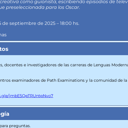
creativa como guionista, escribiendo episodios de telev
fue preseleccionada para los Oscar
.
 5 de septiembre de 2025 – 18:00 hs.
nas
tos
, docentes e investigadores de las carreras de Lenguas Modernas
entros examinadores de Path Examinations y la comunidad de la 
ms.gle/jmbE5QpTRUntpNvo7
ogía
 para preguntas.