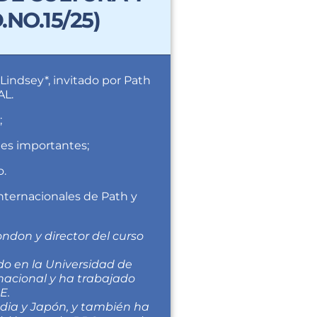
NO.15/25)
Lindsey*, invitado por Path
AL.
;
tes importantes;
o.
nternacionales de Path y
London y director del curso
do en la Universidad de
ernacional y ha trabajado
E.
ndia y Japón, y también ha