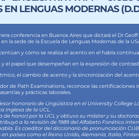
 EN LENGUAS MODERNAS (D.D.
era conferencia en Buenos Aires que dictará el Dr Geoff 
, en la sede de la Escuela de Lenguas Modernas de la US
centúan y cómo se realiza el acento en el habla contínua
s y el papel que desempeñan en la expresión de contras
ítmico, el cambio de acento y la sincronización del acent
r de Path Examinations, ⁠reconoce las certificaciones i
asantías y prácticas laborales.
ofesor honorario de Lingüística en el University College 
a Inglesa de la UCL.
la de honor) por la UCL y obtuvo su máster y su doctora
ntribuyó a la revisión de 1989 del Alfabeto Fonético Int
habla. Es coeditor del diccionario de pronunciación CUB
 en países como el Reino Unido, Alemania, Italia, Finla