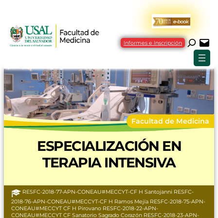
Informes e Inscripción
Facultad de Medicina
ESPECIALIZACIÓN EN
TERAPIA INTENSIVA
RESFC-2018-77-APN-CONEAU#MECCYT-CF H Santojanni RESFC-
2018-76-APN-CONEAU#MECCYT-CF H Ramos Mejía RESFC-2018-75-APN-
CONEAU#MECCYT CF H Pirovano RESFC-2018-22-APN-
CONEAU#MECCYT CF Sanatorio Sagrado Corazón RESFC-2018-23-APN-