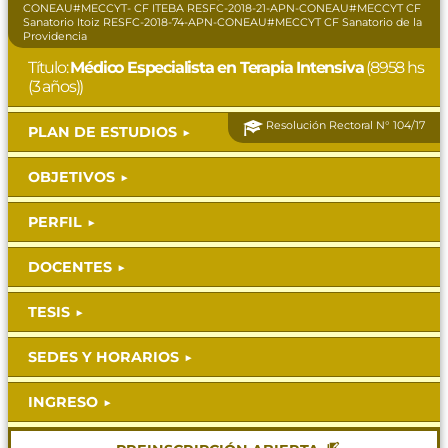
CONEAU#MECCYT- CF ITEBA RESFC-2018-21-APN-CONEAU#MECCYT CF
Sanatorio Itoiz RESFC-2018-74-APN-CONEAU#MECCYT CF Sanatorio de la
Providencia
Título:
Médico Especialista en Terapia Intensiva
(8958 hs
(3 años))
Resolución Rectoral N° 104/17
PLAN DE ESTUDIOS
OBJETIVOS
PERFIL
DOCENTES
TESIS
SEDES Y HORARIOS
INGRESO