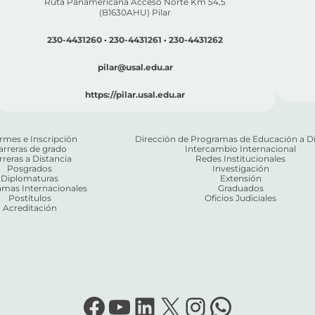
Ruta Panamericana Acceso Norte Km 54,5
(B1630AHU) Pilar
230-4431260
·
230-4431261
·
230-4431262
pilar@usal.edu.ar
https://pilar.usal.edu.ar
rmes e Inscripción
Dirección de Programas de Educación a Di
arreras de grado
Intercambio Internacional
rreras a Distancia
Redes Institucionales
Posgrados
Investigación
Diplomaturas
Extensión
mas Internacionales
Graduados
Postítulos
Oficios Judiciales
Acreditación
Facebook
YouTube
LinkedIn
X
Instagram
WhatsA