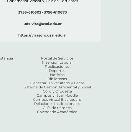
Gobernador Virasoro, Pcia de Corrientes
3756-610602
·
3756-610670
uds-vira@usal.edu.ar
https://virasoro.usal.edu.ar
stancia
Portal de Servicios
Inserción Laboral
Publicaciones
Deportes
Noticias
Bibliotecas
Bienestar Universitario y Becas
Sistema de Gestión Ambiental y Social
Coro y Orquesta
Campus virtual Moodle
Campus virtual Blackboard
Relaciones Institucionales
Guía de trámites
Calendario Académico
pp