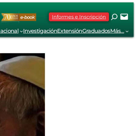
Informes e Inscripción
nacional
Investigación
Extensión
Graduados
Más…