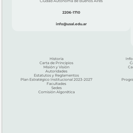
Ciudad Autónoma de Buenos Aires
2206-1710
info@usal.edu.ar
Historia
Info
Carta de Principios
C
Misión y Visión
Ca
Autoridades
Estatutos y Reglamentos
Plan Estratégico Institucional 2023-2027
Progra
Facultades
Sedes
Comisión Algorética