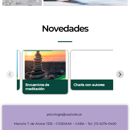
Novedades
ambio
Encuentros de
Charla con autores
Difusió
meditación
investi
mentes 
…
psicologia@usal.edu.ar
Marcelo T. de Alvear 1335
– C1050AAK – CABA –
Tel.: (11) 6074-0400