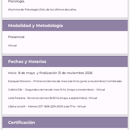
Psicología.
Alumnos de Psicología USAL de los últimos dos años.
Modalidad y Metodología
Presencial
Virtual
Fechas y Horarios
Inicio 8 de mayo y finalización 31 de noviembre 2026
Ezequiel Moreno – Primeros Viernes de mes a las 14 hs (junio a noviembre) Combinado
Julieta Dib – Segundos viernes de mes 14 hs (mayo a noviembre) – Virtual
Lelia Pestana -Terceros viernes 18:30 hs (mayo a septiembre) Virtual
Liliana Uccelli – Martes 21/7- 18/8-22/9-20/10 a las 17 hs Virtual
Certificación