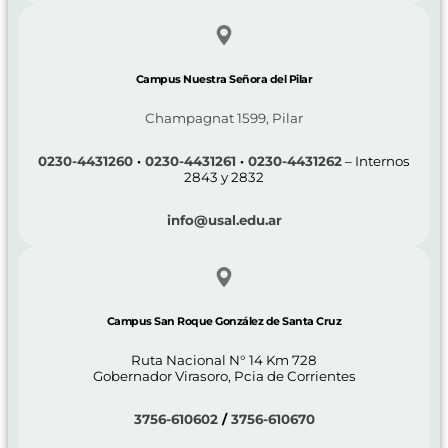
Campus Nuestra Señora del Pilar
Champagnat 1599, Pilar
0230-4431260
·
0230-4431261
·
0230-4431262
– Internos
2843 y 2832
info@usal.edu.ar
Campus San Roque González de Santa Cruz
Ruta Nacional N° 14 Km 728
Gobernador Virasoro, Pcia de Corrientes
3756-610602
/
3756-610670