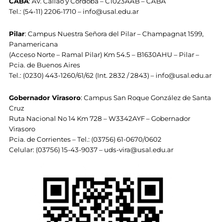
CABA
: Av. Callao y Córdoba – C1023AAB – CABA
Tel.: (54-11) 2206-1710 – info@usal.edu.ar
Pilar
: Campus Nuestra Señora del Pilar – Champagnat 1599,
Panamericana
(Acceso Norte – Ramal Pilar) Km 54.5 – B1630AHU – Pilar –
Pcia. de Buenos Aires
Tel.: (0230) 443-1260/61/62 (Int. 2832 / 2843) – info@usal.edu.ar
Gobernador Virasoro
: Campus San Roque González de Santa
Cruz
Ruta Nacional No 14 Km 728 – W3342AYF – Gobernador
Virasoro
Pcia. de Corrientes – Tel.: (03756) 61-0670/0602
Celular: (03756) 15-43-9037 – uds-vira@usal.edu.ar