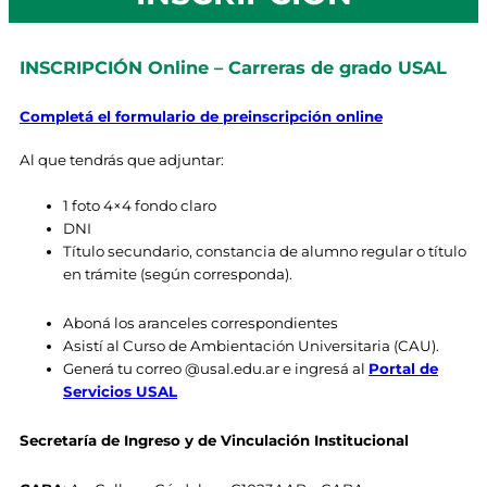
INSCRIPCIÓN Online – Carreras de grado USAL
Completá el formulario de preinscripción online
Al que tendrás que adjuntar:
1 foto 4×4 fondo claro
DNI
Título secundario, constancia de alumno regular o título
en trámite (según corresponda).
Aboná los aranceles correspondientes
Asistí al Curso de Ambientación Universitaria (CAU).
Generá tu correo @usal.edu.ar e ingresá al
Portal de
Servicios USAL
Secretaría de Ingreso y de Vinculación Institucional