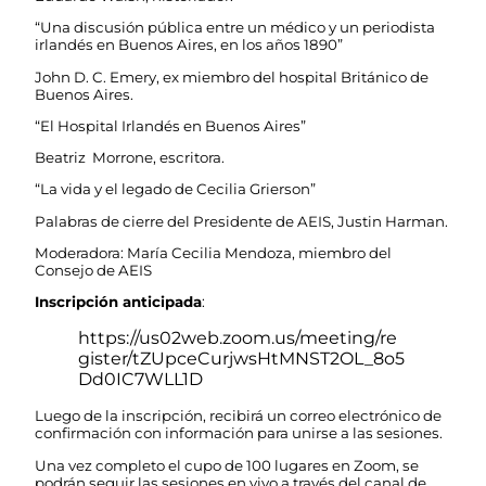
“Una discusión pública entre un médico y un periodista
irlandés en Buenos Aires, en los años 1890”
John D. C. Emery, ex miembro del hospital Británico de
Buenos Aires.
“El Hospital Irlandés en Buenos Aires”
Beatriz Morrone, escritora.
“La vida y el legado de Cecilia Grierson”
Palabras de cierre del Presidente de AEIS, Justin Harman.
Moderadora: María Cecilia Mendoza, miembro del
Consejo de AEIS
Inscripción anticipada
:
https://us02web.zoom.us/meeting/re
gister/tZUpceCurjwsHtMNST2OL_8o5
Dd0IC7WLL1D
Luego de la inscripción, recibirá un correo electrónico de
confirmación con información para unirse a las sesiones.
Una vez completo el cupo de 100 lugares en Zoom, se
podrán seguir las sesiones en vivo a través del canal de