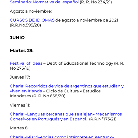
Seminario: Normativa del español
(R. R. No.234/21)
Agosto a noviembre:
CURSOS DE IDIOMAS
de agosto a noviembre de 2021
(R.R.No.595/20)
JUNIO
Martes 29:
Festival of Ideas
– Dept. of Educational Technology (R. R.
No.275/19)
Jueves 17:
Charla: Recorridos de vida de argentinos que estudian y
viven en Irlanda
– Ciclo de Cultura y Estudios
Irlandeses (R. R. No.658/20)
Viernes 11:
Charla: «Lenguas cercanas que se alejan» Mecanismos
Cohesivos en Portugués y en Español.
(R.R.Nº173/21)
Martes 8:
Charla «Mis vivencias como intérprete en Kentucky,