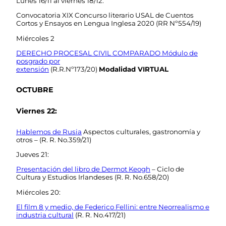
Lunes 16/11 al viernes 18/12:
Convocatoria XIX Concurso literario USAL de Cuentos
Cortos y Ensayos en Lengua Inglesa 2020 (RR Nº554/19)
Miércoles 2
DERECHO PROCESAL CIVIL COMPARADO Módulo de
posgrado por
extensión
(R.R.Nº173/20)
Modalidad
VIRTUAL
OCTUBRE
Viernes 22:
Hablemos de Rusia
Aspectos culturales, gastronomía y
otros – (R. R. No.359/21)
Jueves 21:
Presentación del libro de Dermot Keogh
– Ciclo de
Cultura y Estudios Irlandeses (R. R. No.658/20)
Miércoles 20:
El film 8 y medio, de Federico Fellini: entre Neorrealismo e
industria cultural
(R. R. No.417/21)