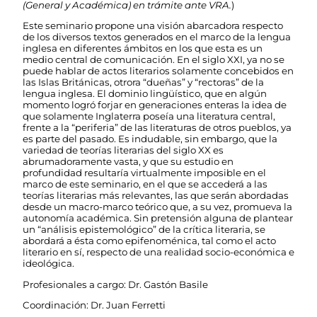
(General y Académica) en trámite ante VRA.
)
Este seminario propone una visión abarcadora respecto
de los diversos textos generados en el marco de la lengua
inglesa en diferentes ámbitos en los que esta es un
medio central de comunicación. En el siglo XXI, ya no se
puede hablar de actos literarios solamente concebidos en
las Islas Británicas, otrora “dueñas” y “rectoras” de la
lengua inglesa. El dominio lingüístico, que en algún
momento logró forjar en generaciones enteras la idea de
que solamente Inglaterra poseía una literatura central,
frente a la “periferia” de las literaturas de otros pueblos, ya
es parte del pasado. Es indudable, sin embargo, que la
variedad de teorías literarias del siglo XX es
abrumadoramente vasta, y que su estudio en
profundidad resultaría virtualmente imposible en el
marco de este seminario, en el que se accederá a las
teorías literarias más relevantes, las que serán abordadas
desde un macro-marco teórico que, a su vez, promueva la
autonomía académica. Sin pretensión alguna de plantear
un “análisis epistemológico” de la crítica literaria, se
abordará a ésta como epifenoménica, tal como el acto
literario en sí, respecto de una realidad socio-económica e
ideológica.
Profesionales a cargo: Dr. Gastón Basile
Coordinación: Dr. Juan Ferretti