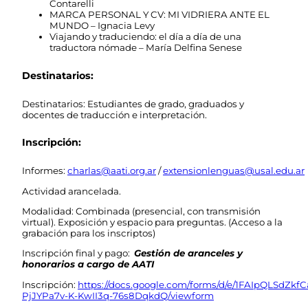
Contarelli
MARCA PERSONAL Y CV: MI VIDRIERA ANTE EL
MUNDO – Ignacia Levy
Viajando y traduciendo: el día a día de una
traductora nómade – María Delfina Senese
Destinatarios:
Destinatarios: Estudiantes de grado, graduados y
docentes de traducción e interpretación.
Inscripción:
Informes:
charlas@aati.org.ar
/
extensionlenguas@usal.edu.ar
Actividad arancelada.
Modalidad: Combinada (presencial, con transmisión
virtual). Exposición y espacio para preguntas. (Acceso a la
grabación para los inscriptos)
Inscripción final y pago:
Gestión de aranceles y
honorarios a cargo de AATI
Inscripción:
https://docs.google.com/forms/d/e/1FAIpQLSdZk
PjJYPa7v-K-KwII3q-76s8DqkdQ/viewform