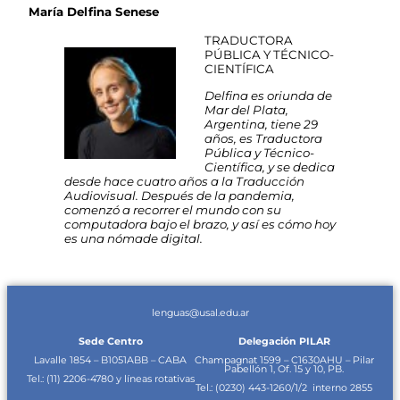
María Delfina Senese
TRADUCTORA
PÚBLICA Y TÉCNICO-
CIENTÍFICA
Delfina es oriunda de
Mar del Plata,
Argentina, tiene 29
años, es Traductora
Pública y Técnico-
Científica, y se dedica
desde hace cuatro años a la Traducción
Audiovisual. Después de la pandemia,
comenzó a recorrer el mundo con su
computadora bajo el brazo, y así es cómo hoy
es una nómade digital.
lenguas@usal.edu.ar
Sede Centro
Delegación PILAR
Lavalle 1854 – B1051ABB – CABA
Champagnat 1599 – C1630AHU – Pilar
Pabellón 1, Of. 15 y 10, PB.
Tel.: (11)
2206-4780 y líneas rotativas
Tel.:
(0230) 443-1260/1/2
interno 2855